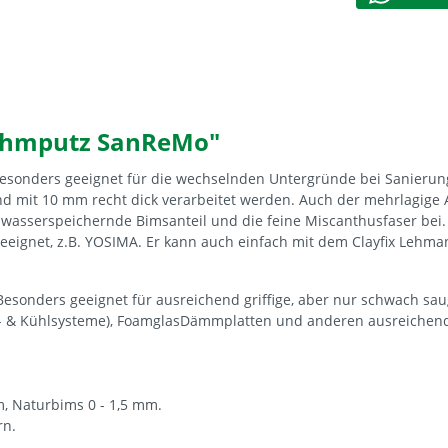
ehmputz SanReMo"
besonders geeignet für die wechselnden Untergründe bei Sanieru
d mit 10 mm recht dick verarbeitet werden. Auch der mehrlagige Au
asserspeichernde Bimsanteil und die feine Miscanthusfaser bei. Au
eignet, z.B. YOSIMA. Er kann auch einfach mit dem Clayfix Lehma
. Besonders geeignet für ausreichend griffige, aber nur schwach
z- & Kühlsysteme), FoamglasDämmplatten und anderen ausreichend
, Naturbims 0 - 1,5 mm.
rn.