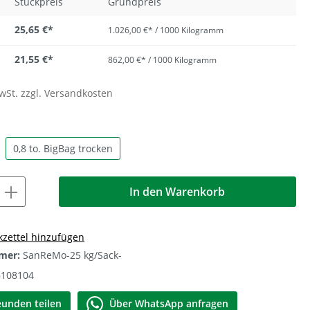
Stückpreis
Grundpreis
Sumpfkalk Putze & Farben
25,65 €*
1.026,00 €* / 1000 Kilogramm
21,55 €*
862,00 €* / 1000 Kilogramm
MwSt. zzgl. Versandkosten
0,8 to. BigBag trocken
In den Warenkorb
zettel hinzufügen
mer:
SanReMo-25 kg/Sack-
6108104
еunden teilen
Über WhatѕApp anfragеn