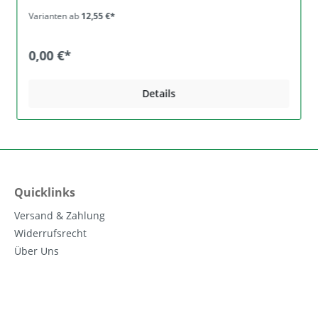
Nummer: 13.405 1 l-Flasche - Artikel-Nummer: 13.400
Varianten ab
12,55 €*
Lagerung Die Lagerung in geschlossenen Gebinden
ist trocken und kühl (frostfrei!) für mindestens ein Jahr
möglich. Angebrochene Gebinde wieder fest
0,00 €*
verschließen. Aufbereitung In der Regel unverdünnt
gründlich aufquirlen, bei der Festigung von
Lehmputzoberflächen ist eine Wasserzugabe bis 25%
Details
möglich. Verarbeitung Der Auftrag erfolgt satt
flächendeckend per Kurzflor-Rolle oder mit der
Bürste. Soll Tiefengrund und Festiger tief in den
Untergrund eindringen sind mehrere Aufträge nass in
nass zu empfehlen. Trocknung Der folgende Auftrag
ist erst nach vollständiger Trocknung, frühestens nach
48 Stunden möglich. Die Trocknung ist abhängig von
Temperatur und Luftfeuchtigkeit
Quicklinks
Versand & Zahlung
Widerrufsrecht
Über Uns