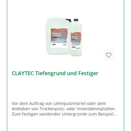
CLAYTEC Tiefengrund und Festiger
Vor dem Auftrag von Lehmputzmörtel oder dem
Ankleben von Trockenputz- oder Innendämmplatten.
Zum Festigen sandender Untergründe zum Beispiel
aus Kalk oder Zement. Zusammensetzung Wasser,
Kaliwasserglas, Dispersion, Hilfsmittel < 1%.
Lieferformen, Ergiebigkeit 10 l-Kanister - Artikel-