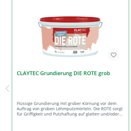
CLAYTEC Grundierung DIE ROTE grob
Flüssige Grundierung mit grober Körnung vor dem
Auftrag von groben Lehmputzmörteln. Die ROTE sorgt
für Griffigkeit und Putzhaftung auf glatten und/oder
schlecht saugenden Untergründen wie Hochdämm-
Ziegel, KS-Elementen, Beton, Kalk- und Gipsputzen,
Dispersions-Altanstrichen (fest aber porös),