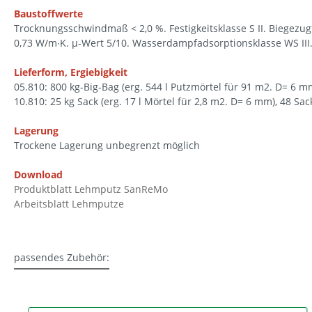
Baustoffwerte
Trocknungsschwindmaß < 2,0 %. Festigkeitsklasse S II. Biegezugf
0,73 W/m∙K. µ-Wert 5/10. Wasserdampfadsorptionsklasse WS III.
Lieferform, Ergiebigkeit
05.810: 800 kg-Big-Bag (erg. 544 l Putzmörtel für 91 m2. D= 6 m
10.810: 25 kg Sack (erg. 17 l Mörtel für 2,8 m2. D= 6 mm), 48 Sac
Lagerung
Trockene Lagerung unbegrenzt möglich
Download
Produktblatt Lehmputz SanReMo
Arbeitsblatt Lehmputze
passendes Zubehör: