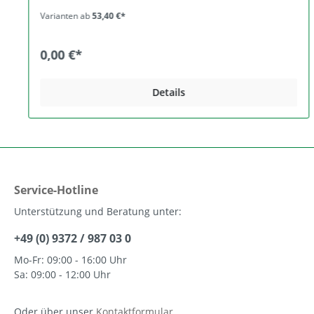
Kunstharz-Altputzen und anderen. Zusammensetzung
Varianten ab
53,40 €*
Kalksteinmehl, Wasser, Wasserglas, Ton, Dispersion <
5% (Verbesserung der Haftungseigenschaften und
Anwendungssicherheit), Perlite, Cellulosefasern,
0,00 €*
Methylcellulose, Xanthan. Körnung 0-1,8 mm
Lieferformen, Ergiebigkeit Art.-Nr. 13.435 10 l-Eimer,
24 Eimer/Pal, ﬂüssig, für ca. 30 m2. Art.-Nr. 13.430 5 l-
Details
Eimer, 56 Eimer/Pal, ﬂüssig, für ca. 15 m2. Lagerung
Die Lagerung in geschlossenen Gebinden ist trocken
und kühl (frostfrei!) für mindestens ein Jahr möglich.
Angebrochene Gebinde wieder fest verschließen.
Aufbereitung In der Regel unverdünnt gründlich
aufquirlen, eine Wasserzugabe bis 5% ist möglich.
Verarbeitung Der Auftrag erfolgt satt flächendeckend
per Kurzflor-Rolle oder mit der Bürste.
Service-Hotline
Unterstützung und Beratung unter:
+49 (0) 9372 / 987 03 0
Mo-Fr: 09:00 - 16:00 Uhr
Sa: 09:00 - 12:00 Uhr
Oder über unser
Kontaktformular
.