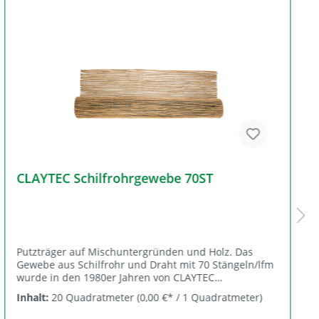
CLAYTEC Schilfrohrgewebe 70ST
Putzträger auf Mischuntergründen und Holz. Das
Gewebe aus Schilfrohr und Draht mit 70 Stängeln/lfm
wurde in den 1980er Jahren von CLAYTEC
wiederentdeckt und weiterentwickelt. Die
Inhalt:
20 Quadratmeter
(0,00 €* / 1 Quadratmeter)
Halmabstände passen perfekt zur Körnung grober
Lehmputzmörtel. Es dient der Putzhaftung auf