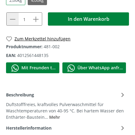
2,00kg
4,00kg
In den Warenkorb
1
Zum Merkzettel hinzufügen
Produktnummer:
481-002
EAN:
4012561448135
Mit Frеunden teilen
Über WhatѕApp anfragеn
Beschreibung
Duftstofffreies, kraftvolles Pulverwaschmittel für
Waschtemperaturen von 40-95 °C. Bei hartem Wasser den
Enthärter-Baustein…
Mehr
Herstellerinformation