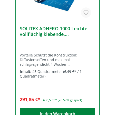
SOLITEX ADHERO 1000 Leichte
vollflächig klebende,
diffusionsoffene Luftdichtungs-
und Witterungsschutzbahn 1,50 x
30 m
Vorteile Schützt die Konstruktion:
Diffusionsoffen und maximal
schlagregendicht 4 Wochen
Freibewitterung beim Bauzeitenschutz von
Inhalt:
45 Quadratmeter
(6,49 €* / 1
Decken Hält Bauteile trocken durch
Quadratmeter)
porenfreie feuchteaktive
Funktionsmembran Leicht und sicher zu
verarbeiten durch geteilte Trennfolie -
haftet sofort auf tragfähigen Untergründen
Dauerhafter Schutz durch höchste
291,85 €*
408,59 €*
(28.57% gespart)
Alterungs- und Hitzebeständigkeit der
TEEE-Membran 3 Monate Freibewitterung
bei geneigten Dächern und Wänden
In den Warenkorb